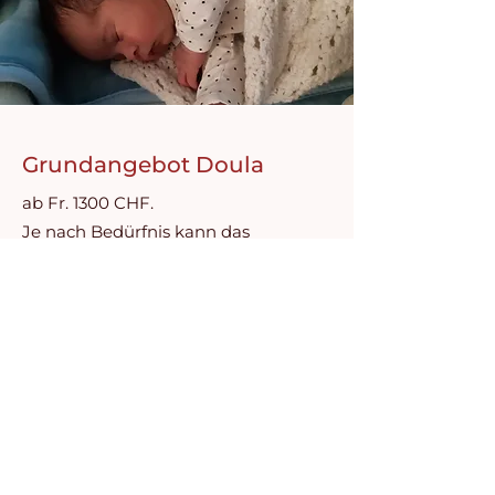
Grundangebot Doula
ab Fr. 1300 CHF.
Je nach Bedürfnis kann das
Grundangebot angepasst werden.
Der Preis passt sich
dementsprechend an.
Mehr Details findest du in den
AGB
.
Sollten die Finanzen für dich ein
Thema sein, melde dich trotzdem bei
mir. Wir finden bestimmt zusammen
eine Lösung.