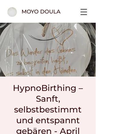
MOYO DOULA
HypnoBirthing –
Sanft,
selbstbestimmt
und entspannt
gebären - April